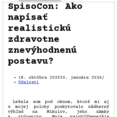
SpisoCon: Ako
napísať
realistickú
zdravotne
znevýhodnenú
postavu?
18. októbra 2025
30. januára 2026
Udalosti
Ležala som pod oknom, ktoré mi aj
z mojej polohy poskytovalo nádherný
výhľad na Mikulov, jeho zámky
a zrúcaniny. Moja najobľúbenejšia