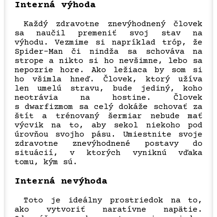
Interná výhoda
Každý zdravotne znevýhodnený človek
sa naučil premeniť svoj stav na
výhodu. Vezmime si napríklad tróp, že
Spider-Man či nindža sa schováva na
strope a nikto si ho nevšimne, lebo sa
nepozrie hore. Ako ležiaca by som si
ho všimla hneď. Človek, ktorý užíva
len umelú stravu, bude jediný, koho
neotrávia na hostine. Človek
s dwarfizmom sa celý dokáže schovať za
štít a trénovaný šermiar nebude mať
výcvik na to, aby sekol niekoho pod
úrovňou svojho pásu. Umiestnite svoje
zdravotne znevýhodnené postavy do
situácií, v ktorých vyniknú vďaka
tomu, kým sú.
Interná nevýhoda
Toto je ideálny prostriedok na to,
ako vytvoriť naratívne napätie.