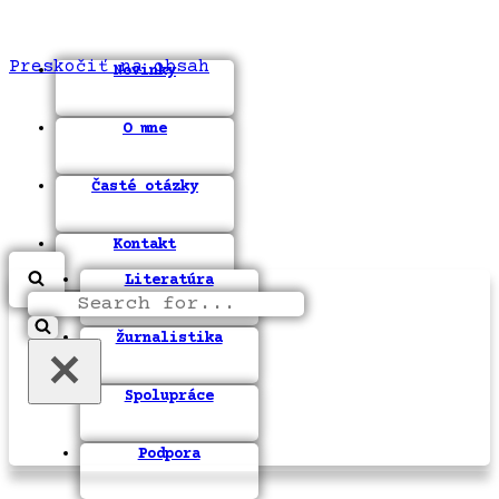
Preskočiť na obsah
Novinky
O mne
Časté otázky
Kontakt
Literatúra
Search
for...
Žurnalistika
Spolupráce
Podpora