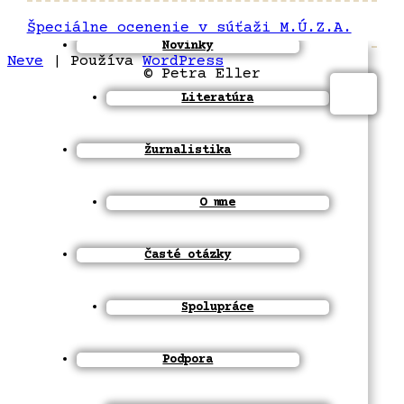
Špeciálne ocenenie v súťaži M.Ú.Z.A.
Novinky
Neve
| Používa
WordPress
© Petra Eller
Literatúra
Žurnalistika
O mne
Časté otázky
Spolupráce
Podpora