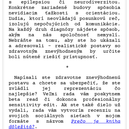
s epilepsiou či neurodiverzitou.
Konkrétne zariadené budovy spôsobia
nevidiacim ťažkosti s orientáciou.
Ľudia, ktorí neovládajú posunkovú reč,
izolujú nepočujúcich od komunikácie.
Na každý druh diagnózy nájdete spôsob,
akým na nás spoločnosť nemyslí.
Nebráňte sa tomu, aby ste ho ukázali
a adresovali – realistické postavy so
zdravotným znevýhodneným by určite
boli nútené riešiť prístupnosť.
*
Napísali ste zdravotne znevýhodnenú
postavu a chcete sa ubezpečiť, že ste
zvládli jej reprezentáciu čo
najlepšie? Veľmi rada vám poskytnem
beta read či dokonca profesionálny
sensitivity edit. Ak ste také dielo už
vydali, rada vám vytvorím recenziu na
svojich sociálnych sieťach v mojom
formáte s názvom
Prečo je kniha
dôležitá?
.