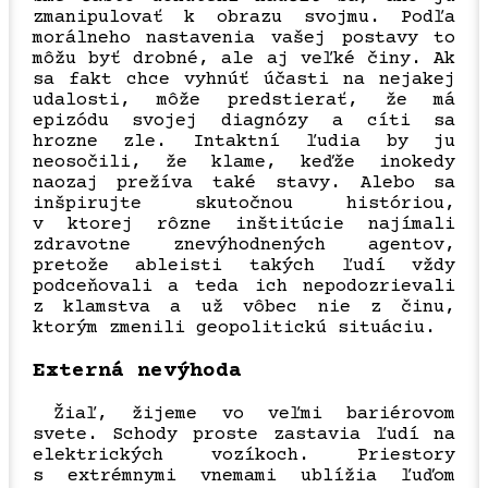
zmanipulovať k obrazu svojmu. Podľa
morálneho nastavenia vašej postavy to
môžu byť drobné, ale aj veľké činy. Ak
sa fakt chce vyhnúť účasti na nejakej
udalosti, môže predstierať, že má
epizódu svojej diagnózy a cíti sa
hrozne zle. Intaktní ľudia by ju
neosočili, že klame, keďže inokedy
naozaj prežíva také stavy. Alebo sa
inšpirujte skutočnou históriou,
v ktorej rôzne inštitúcie najímali
zdravotne znevýhodnených agentov,
pretože ableisti takých ľudí vždy
podceňovali a teda ich nepodozrievali
z klamstva a už vôbec nie z činu,
ktorým zmenili geopolitickú situáciu.
Externá nevýhoda
Žiaľ, žijeme vo veľmi bariérovom
svete. Schody proste zastavia ľudí na
elektrických vozíkoch. Priestory
s extrémnymi vnemami ublížia ľuďom