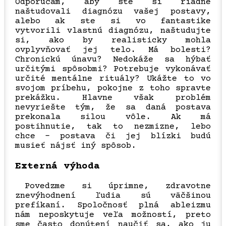
Odporúčam, aby ste si riadne
naštudovali diagnózu vašej postavy,
alebo ak ste si vo fantastike
vytvorili vlastnú diagnózu, naštudujte
si, ako by realisticky mohla
ovplyvňovať jej telo. Má bolesti?
Chronickú únavu? Nedokáže sa hýbať
určitými spôsobmi? Potrebuje vykonávať
určité mentálne rituály? Ukážte to vo
svojom príbehu, pokojne z toho spravte
prekážku. Hlavne však problém
nevyriešte tým, že sa daná postava
prekonala silou vôle. Ak má
postihnutie, tak to nezmizne, lebo
chce – postava či jej blízki budú
musieť nájsť iný spôsob.
Externá výhoda
Povedzme si úprimne, zdravotne
znevýhodnení ľudia sú väčšinou
prefíkaní. Spoločnosť plná ableizmu
nám neposkytuje veľa možností, preto
sme často donútení naučiť sa, ako ju