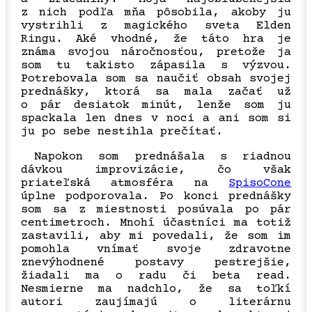
z nich podľa mňa pôsobila, akoby ju
vystrihli z magického sveta Elden
Ringu. Aké vhodné, že táto hra je
známa svojou náročnosťou, pretože ja
som tu takisto zápasila s výzvou.
Potrebovala som sa naučiť obsah svojej
prednášky, ktorá sa mala začať už
o pár desiatok minút, lenže som ju
spackala len dnes v noci a ani som si
ju po sebe nestihla prečítať.
Napokon som prednášala s riadnou
dávkou improvizácie, čo však
priateľská atmosféra na
SpisoCone
úplne podporovala. Po konci prednášky
som sa z miestnosti posúvala po pár
centimetroch. Mnohí účastníci ma totiž
zastavili, aby mi povedali, že som im
pomohla vnímať svoje zdravotne
znevýhodnené postavy pestrejšie,
žiadali ma o radu či beta read.
Nesmierne ma nadchlo, že sa toľkí
autori zaujímajú o literárnu