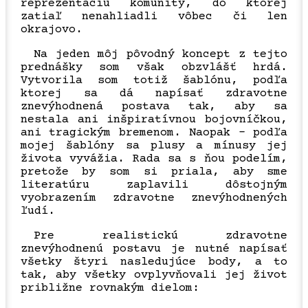
reprezentáciu komunity, do ktorej
zatiaľ nenahliadli vôbec či len
okrajovo.
Na jeden môj pôvodný koncept z tejto
prednášky som však obzvlášť hrdá.
Vytvorila som totiž šablónu, podľa
ktorej sa dá napísať zdravotne
znevýhodnená postava tak, aby sa
nestala ani inšpiratívnou bojovníčkou,
ani tragickým bremenom. Naopak – podľa
mojej šablóny sa plusy a mínusy jej
života vyvážia. Rada sa s ňou podelím,
pretože by som si priala, aby sme
literatúru zaplavili dôstojným
vyobrazením zdravotne znevýhodnených
ľudí.
Pre realistickú zdravotne
znevýhodnenú postavu je nutné napísať
všetky štyri nasledujúce body, a to
tak, aby všetky ovplyvňovali jej život
približne rovnakým dielom: